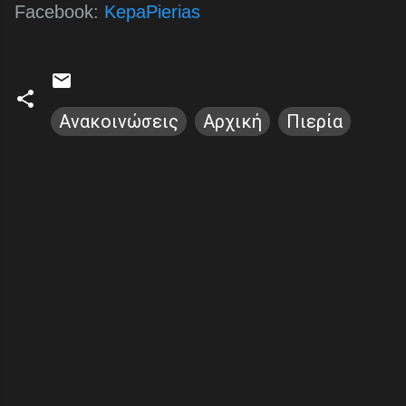
Facebook:
KepaPierias
Ανακοινώσεις
Αρχική
Πιερία
Σ
χ
ό
λ
ι
α