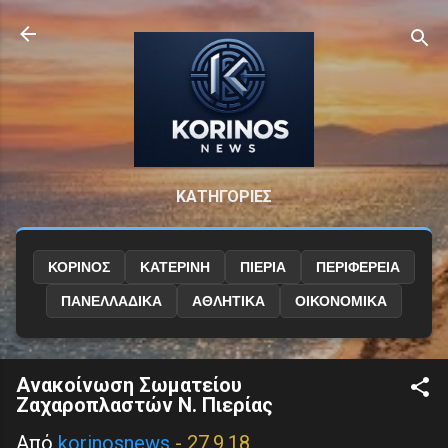
Μετάβαση στο κύριο περιεχόμενο
ΚΑΤΗΓΟΡΙΕΣ
ΚΟΡΙΝΟΣ
ΚΑΤΕΡΙΝΗ
ΠΙΕΡΙΑ
ΠΕΡΙΦΕΡΕΙΑ
ΠΑΝΕΛΛΑΔΙΚΑ
ΑΘΛΗΤΙΚΑ
ΟΙΚΟΝΟΜΙΚΑ
Ανακοίνωση Σωματείου
Ζαχαροπλαστών Ν. Πιερίας
Από
korinosnews
-
27.9.18