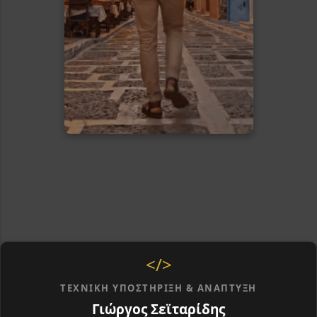
</>
ΤΕΧΝΙΚΉ ΥΠΟΣΤΉΡΙΞΗ & ΑΝΆΠΤΥΞΗ
Γιώργος Σεϊταρίδης